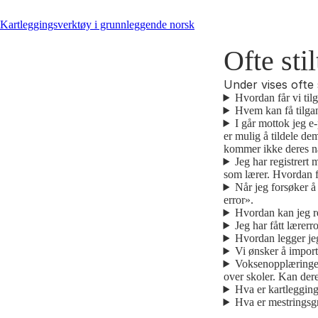
Kartleggingsverktøy i grunnleggende norsk
Ofte sti
Under vises ofte 
Hvordan får vi til
Hvem kan få tilgan
I går mottok jeg e
er mulig å tildele de
kommer ikke deres n
Jeg har registrert
som lærer. Hvordan få
Når jeg forsøker å
error».
Hvordan kan jeg r
Jeg har fått lærer
Hvordan legger jeg
Vi ønsker å import
Voksenopplæringen
over skoler. Kan dere
Hva er kartleggin
Hva er mestringsg