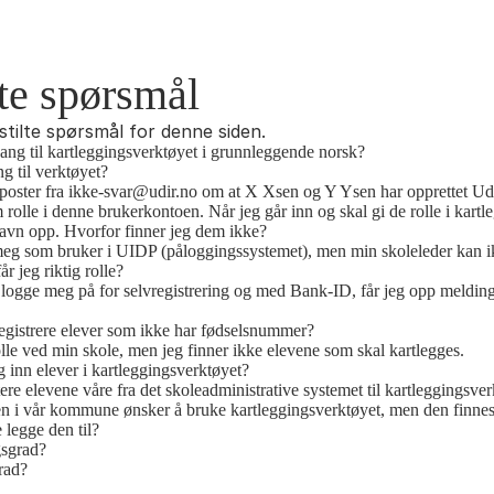
lte spørsmål
stilte spørsmål for denne siden.
gang til kartleggingsverktøyet i grunnleggende norsk?
g til verktøyet?
-poster fra ikke-svar@udir.no om at X Xsen og Y Ysen har opprettet Udi
m rolle i denne brukerkontoen. Når jeg går inn og skal gi de rolle i kartl
avn opp. Hvorfor finner jeg dem ikke?
 meg som bruker i UIDP (påloggingssystemet), men min skoleleder kan ik
r jeg riktig rolle?
 logge meg på for selvregistrering og med Bank-ID, får jeg opp melding
egistrere elever som ikke har fødselsnummer?
rolle ved min skole, men jeg finner ikke elevene som skal kartlegges.
 inn elever i kartleggingsverktøyet?
ere elevene våre fra det skoleadministrative systemet til kartleggingsve
 i vår kommune ønsker å bruke kartleggingsverktøyet, men den finnes 
 legge den til?
gsgrad?
rad?