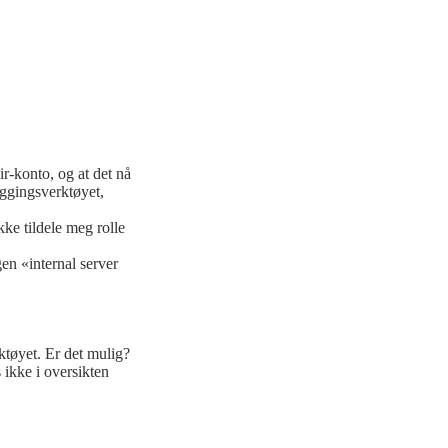
r-konto, og at det nå
eggingsverktøyet,
ke tildele meg rolle
en «internal server
rktøyet. Er det mulig?
ikke i oversikten