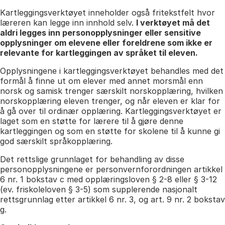
Kartleggingsverktøyet inneholder også fritekstfelt hvor
læreren kan legge inn innhold selv.
I verktøyet må det
aldri legges inn personopplysninger eller sensitive
opplysninger om elevene eller foreldrene som ikke er
relevante for kartleggingen av språket til eleven.
Opplysningene i kartleggingsverktøyet behandles med det
formål å finne ut om elever med annet morsmål enn
norsk og samisk trenger særskilt norskopplæring, hvilken
norskopplæring eleven trenger, og når eleven er klar for
å gå over til ordinær opplæring. Kartleggingsverktøyet er
laget som en støtte for lærere til å gjøre denne
kartleggingen og som en støtte for skolene til å kunne gi
god særskilt språkopplæring.
Det rettslige grunnlaget for behandling av disse
personopplysningene er personvernforordningen artikkel
6 nr. 1 bokstav c med opplæringsloven § 2-8 eller § 3-12
(ev. friskoleloven § 3-5) som supplerende nasjonalt
rettsgrunnlag etter artikkel 6 nr. 3, og art. 9 nr. 2 bokstav
g.