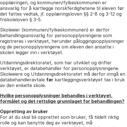
opplæringen, og kommunen/fylkeskommunen er
ansvarlig for å kartlegge norskferdighetene til eleven før
det fattes vedtak, jf. opplæringsloven §§ 2-8 og 3-12 og
friskoleloven § 3-5.
Skoleeier (kommunen/fylkeskommunen) er derfor
behandlingsansvarlig for personopplysningene som
registreres i verktøyet, herunder påloggingsopplysninger
og de personopplysningene om eleven den ansatte i
skolen legger inn i verktøyet.
Utdanningsdirektoratet, som har utviklet og drifter
verktøyet, er databehandler for personopplysningene.
Skoleeiere og Utdanningsdirektoratet må derfor inngå en
databehandleravtale
før
kartleggingsverktøyet tas i bruk
av den enkelte skole.
Hvilke personopplysninger behandles i verktøyet,
formålet og det rettslige grunnlaget for behandlingen?
Oppretting av bruker
For at du skal bli opprettet som bruker, få tildelt riktig
rolle og kan benytte deg av verktøyet, må