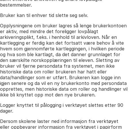
bestemmelser.
Bruker kan til enhver tid slette seg selv.
Opplysningene om bruker lagres så lenge brukerkontoen
er aktiv, med mindre det foreligger lovpålagt
arkiveringsplikt, f.eks. i henhold til arkivloven. Når en
kartlegging er ferdig kan det fortsatt være behov å vite
hvem som gjennomførte kartleggingen, i hvilken periode
og hva som ble kartlagt, da det danner grunnlaget for
den særskilte norskopplæringen til eleven. Sletting av
bruker vil fjerne persondata fra systemet, men ikke
historiske data om roller brukeren har hatt eller
data/handlinger som er utført. Brukeren kan logge inn
igjen senere og da vil en ny brukerkonto med persondata
opprettes, men historiske data om roller og handlinger vil
ikke bli knyttet opp mot den nye brukeren.
Logger knyttet til pålogging i verktøyet slettes etter 90
dager.
Dersom skolene laster ned informasjon fra verktøyet
eller oppbevarer informasjon fra verktøyet i papirform